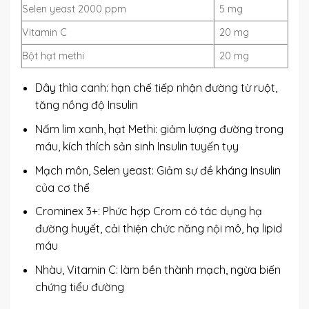
Selen yeast 2000 ppm
5 mg
Vitamin C
20 mg
Bột hạt methi
20 mg
Dây thìa canh: hạn chế tiếp nhận đường từ ruột,
tăng nồng độ Insulin
Nấm lim xanh, hạt Methi: giảm lượng đường trong
máu, kích thích sản sinh Insulin tuyến tụy
Mạch môn, Selen yeast: Giảm sự đề kháng Insulin
của cơ thể
Crominex 3+: Phức hợp Crom có tác dụng hạ
đường huyết, cải thiện chức năng nội mô, hạ lipid
máu
Nhàu, Vitamin C: làm bền thành mạch, ngừa biến
chứng tiểu đường