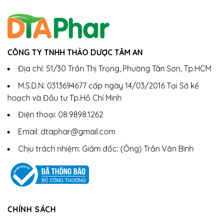
CÔNG TY TNHH THẢO DƯỢC TÂM AN
Địa chỉ: 51/30 Trần Thị Trọng, Phường Tân Sơn, Tp.HCM
M.S.D.N: 0313694677 cấp ngày 14/03/2016 Tại Sở kế
hoạch và Đầu tư Tp.Hồ Chí Minh
Điện thoại: 08.9898.1262
Email: dtaphar@gmail.com
Chịu trách nhiệm: Giám đốc: (Ông) Trần Văn Bình
CHÍNH SÁCH