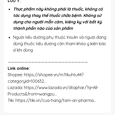
LƯU Ý
:
Thực phẩm này không phải là thuốc, không có
tác dụng thay thế thuốc chữa bệnh. Không sử
dụng cho người mẫn cảm, kiêng kỵ với bất kỳ
thành phần nào của sản phẩm
Người tiểu đường phụ thuộc Insulin và người đang
dùng thuốc tiểu đường cần tham khảo ý kiến bác
sĩ khi dùng
————————————————————————
Link online:
Shopee:
https://shopee.vn/m7tkuhtu44?
categoryId=100632…
Lazada:
https://www.lazada.vn/dtaphar/?q=All-
Products&from=wangpu…
Tiki:
https://tiki.vn/cua-hang/tam-an-pharma…