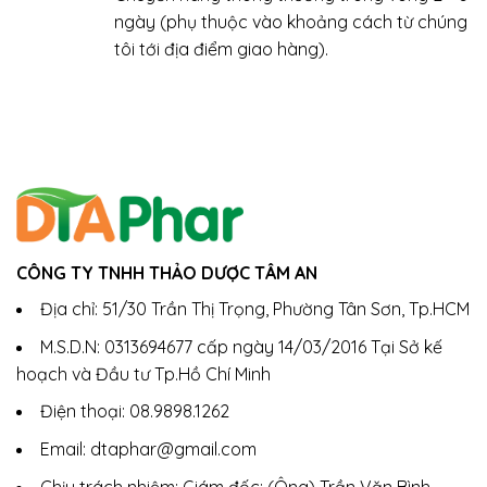
ngày (phụ thuộc vào khoảng cách từ chúng
tôi tới địa điểm giao hàng).
CÔNG TY TNHH THẢO DƯỢC TÂM AN
Địa chỉ: 51/30 Trần Thị Trọng, Phường Tân Sơn, Tp.HCM
M.S.D.N: 0313694677 cấp ngày 14/03/2016 Tại Sở kế
hoạch và Đầu tư Tp.Hồ Chí Minh
Điện thoại: 08.9898.1262
Email: dtaphar@gmail.com
Chịu trách nhiệm: Giám đốc: (Ông) Trần Văn Bình