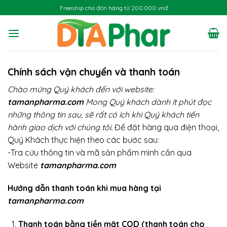
Chuyển
Freeship cho đơn hàng từ 200.000 vnđ
đến
nội
dung
Chính sách vận chuyển và thanh toán
Chào mừng Quý khách đến với website:
tamanpharma.com
Mong Quý khách dành ít phút đọc
những thông tin sau, sẽ rất có ích khi Quý khách tiến
hành giao dịch với chúng tôi.
Để đặt hàng qua điện thoại,
Quý Khách thực hiện theo các bước sau:
-Tra cứu thông tin và mã sản phẩm mình cần qua
Website
tamanpharma.com
Hướng dẫn thanh toán khi mua hàng tại
tamanpharma.com
Thanh toán bằng tiền mặt COD (thanh toán cho