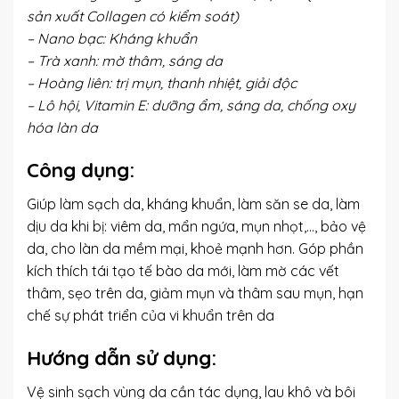
sản xuất Collagen có kiểm soát)
– Nano bạc: Kháng khuẩn
– Trà xanh: mờ thâm, sáng da
– Hoàng liên: trị mụn, thanh nhiệt, giải độc
– Lô hội, Vitamin E: dưỡng ẩm, sáng da, chống oxy
hóa làn da
Công dụng:
Giúp làm sạch da, kháng khuẩn, làm săn se da, làm
dịu da khi bị: viêm da, mẩn ngứa, mụn nhọt,…, bảo vệ
da, cho làn da mềm mại, khoẻ mạnh hơn. Góp phần
kích thích tái tạo tế bào da mới, làm mờ các vết
thâm, sẹo trên da, giảm mụn và thâm sau mụn, hạn
chế sự phát triển của vi khuẩn trên da
Hướng dẫn sử dụng:
Vệ sinh sạch vùng da cần tác dụng, lau khô và bôi