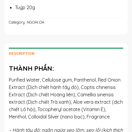
Tuýp 20g
Category:
NGOÀI DA
DESCRIPTION
THÀNH PHẦN:
Purified Water, Cellulose gum, Panthenol, Red Onion
Extract (Dịch chiết hành tây đỏ), Coptis chinensis
Extract (Dịch chiết Hoàng liên), Camellia sinensis
extract (Dịch chiết Trà xanh), Aloe vera extract (dịch
chiết Lô hội), Tocopheryl acetate (Vitamin E),
Menthol, Colloidal Silver (nano bạc), Fragrance.
– Hành tây đỏ: ngăn ngừa sẹo lõm, sẹo lồi (kích thích