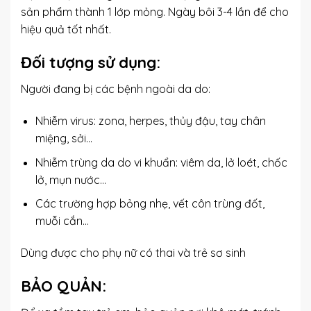
sản phẩm thành 1 lớp mỏng. Ngày bôi 3-4 lần để cho
hiệu quả tốt nhất.
Đối tượng sử dụng:
Người đang bị các bệnh ngoài da do:
Nhiễm virus: zona, herpes, thủy đậu, tay chân
miệng, sởi…
Nhiễm trùng da do vi khuẩn: viêm da, lở loét, chốc
lở, mụn nước…
Các trường hợp bỏng nhẹ, vết côn trùng đốt,
muỗi cắn…
Dùng được cho phụ nữ có thai và trẻ sơ sinh
BẢO QUẢN: