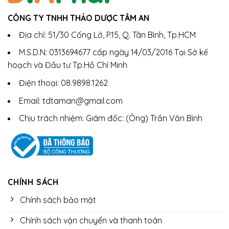
CÔNG TY TNHH THẢO DƯỢC TÂM AN
Địa chỉ: 51/30 Cống Lở, P.15, Q. Tân Bình, Tp.HCM
M.S.D.N: 0313694677 cấp ngày 14/03/2016 Tại Sở kế
hoạch và Đầu tư Tp.Hồ Chí Minh
Điện thoại: 08.9898.1262
Email: tdtaman@gmail.com
Chịu trách nhiệm: Giám đốc: (Ông) Trần Văn Bình
CHÍNH SÁCH
Chính sách bảo mật
Chính sách vận chuyển và thanh toán