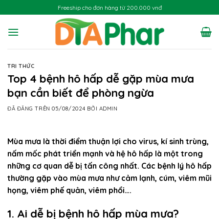
Chuyển
Freeship cho đơn hàng từ 200.000 vnđ
đến
nội
dung
TRI THỨC
Top 4 bệnh hô hấp dễ gặp mùa mưa
bạn cần biết để phòng ngừa
ĐÃ ĐĂNG TRÊN
05/08/2024
BỞI
ADMIN
Mùa mưa là thời điểm thuận lợi cho virus, kí sinh trùng,
nấm mốc phát triển mạnh và hệ hô hấp là một trong
những cơ quan dễ bị tấn công nhất. Các bệnh lý hô hấp
thường gặp vào mùa mưa như cảm lạnh, cúm, viêm mũi
họng, viêm phế quản, viêm phổi….
1. Ai dễ bị bệnh hô hấp mùa mưa?