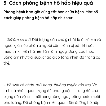
3. Cách phòng bệnh hô hấp hiệu quả
Phòng bệnh bao giờ cũng tốt hơn chữa bệnh. Một số
cách giúp phòng bệnh hô hấp như sau:
– Giữ ấm cơ thể
: Đối tượng cần chú ý nhất là ở trẻ em và
người già, nếu phải ra ngoài cần tránh bị ướt, khi ướt
mưa thì khi về nhà nên tắm ấm ngay. Dùng các thức
uống ấm như trà, súp, cháo giúp tăng nhiệt độ trong cơ
thể.
– Vệ sinh cá nhân, mũi họng, thường xuyên rửa tay
: Vệ
sinh cá nhân quan trọng để phòng bệnh, trong đó chú
trọng đến vệ sinh mũi họng hàng ngày bằng nước muối
pha loãng. Để phòng bệnh liên quan đến đường hô hấp