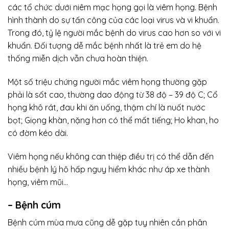
các tổ chức dưới niêm mạc họng gọi là viêm họng. Bệnh
hình thành do sự tấn công của các loại virus và vi khuẩn.
Trong đó, tỷ lệ người mắc bệnh do virus cao hơn so với vi
khuẩn. Đối tượng dễ mắc bệnh nhất là trẻ em do hệ
thống miễn dịch vẫn chưa hoàn thiện.
Một số triệu chứng người mắc viêm họng thường gặp
phải là sốt cao, thường dao động từ 38 độ – 39 độ C; Cổ
họng khô rát, đau khi ăn uống, thậm chí là nuốt nước
bọt; Giọng khàn, nặng hơn có thể mất tiếng; Ho khan, ho
có đờm kéo dài.
Viêm họng nếu không can thiệp điều trị có thể dẫn đến
nhiều bệnh lý hô hấp nguy hiểm khác như áp xe thành
họng, viêm mũi…
– Bệnh cúm
Bệnh cúm mùa mưa cũng dễ gặp tuy nhiên cần phân