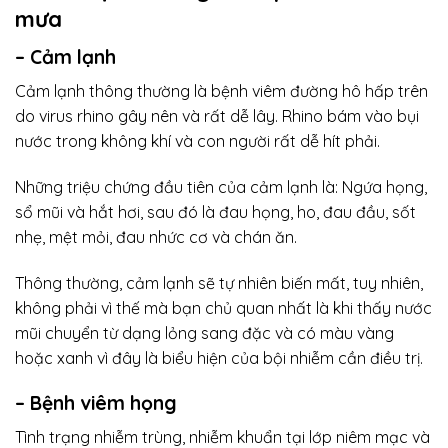
mưa
– Cảm lạnh
Cảm lạnh thông thường là bệnh viêm đường hô hấp trên
do virus rhino gây nên và rất dễ lây. Rhino bám vào bụi
nước trong không khí và con người rất dễ hít phải.
Những triệu chứng đầu tiên của cảm lạnh là: Ngứa họng,
sổ mũi và hắt hơi, sau đó là đau họng, ho, đau đầu, sốt
nhẹ, mệt mỏi, đau nhức cơ và chán ăn.
Thông thường, cảm lạnh sẽ tự nhiên biến mất, tuy nhiên,
không phải vì thế mà bạn chủ quan nhất là khi thấy nước
mũi chuyển từ dạng lỏng sang đặc và có màu vàng
hoặc xanh vì đây là biểu hiện của bội nhiễm cần điều trị.
– Bệnh viêm họng
Tình trạng nhiễm trùng, nhiễm khuẩn tại lớp niêm mạc và