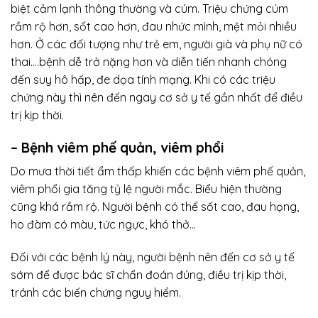
biệt cảm lạnh thông thường và cúm. Triệu chứng cúm
rầm rộ hơn, sốt cao hơn, đau nhức mình, mệt mỏi nhiều
hơn. Ở các đối tượng như trẻ em, người già và phụ nữ có
thai….bệnh dễ trở nặng hơn và diễn tiến nhanh chóng
đến suy hô hấp, đe dọa tính mạng. Khi có các triệu
chứng này thì nên đến ngay cơ sở y tế gần nhất để điều
trị kịp thời.
– Bệnh viêm phế quản, viêm phổi
Do mưa thời tiết ẩm thấp khiến các bệnh viêm phế quản,
viêm phổi gia tăng tỷ lệ người mắc. Biểu hiện thường
cũng khá rầm rộ. Người bệnh có thể sốt cao, đau họng,
ho đàm có màu, tức ngực, khó thở…
Đối với các bệnh lý này, người bệnh nên đến cơ sở y tế
sớm để được bác sĩ chẩn đoán đúng, điều trị kịp thời,
tránh các biến chứng nguy hiểm.