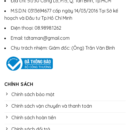
Địa chỉ: 51/30 Cống Lở, P.15, Q. Tân Bình, Tp.HCM
M.S.D.N: 0313694677 cấp ngày 14/03/2016 Tại Sở kế
hoạch và Đầu tư Tp.Hồ Chí Minh
Điện thoại: 08.9898.1262
Email: tdtaman@gmail.com
Chịu trách nhiệm: Giám đốc: (Ông) Trần Văn Bình
CHÍNH SÁCH
Chính sách bảo mật
Chính sách vận chuyển và thanh toán
Chính sách hoàn tiền
Chính sách đổi trả