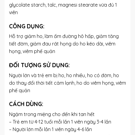
glycolate starch, talc, magnesi stearate vừa đủ 1
viên
CÔNG DỤNG:
Hỗ trợ giảm ho, làm ấm đường hô hấp, giảm tăng
tiết đờm, giảm đau rát họng do ho kéo dài, viêm
họng, viêm phế quản
ĐỐI TƯỢNG SỬ DỤNG:
Người lớn và trẻ em bị ho, ho nhiều, ho có đờm, ho
do thay đổi thời tiết cảm lạnh, ho do viêm họng, viêm
phế quản
CÁCH DÙNG:
Ngậm trong miệng cho đến khi tan hết
– Trẻ em từ 4-12 tuổi mỗi lần 1 viên ngày 3-4 lần
– Người lớn mỗi lần 1 viên ngày 4-6 lần