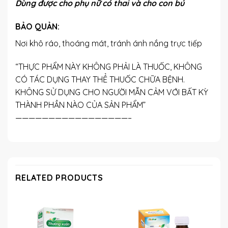
Dùng được cho phụ nữ có thai và cho con bú
BẢO QUẢN:
Nơi khô ráo, thoáng mát, tránh ánh nắng trực tiếp
“THỰC PHẨM NÀY KHÔNG PHẢI LÀ THUỐC, KHÔNG
CÓ TÁC DỤNG THAY THỂ THUỐC CHỮA BỆNH.
KHÔNG SỬ DỤNG CHO NGƯỜI MẪN CẢM VỚI BẤT KỲ
THÀNH PHẦN NÀO CỦA SẢN PHẨM”
—————————————————–
RELATED PRODUCTS