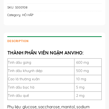
SKU:
S000108
Category:
HÔ HẤP
DESCRIPTION
THÀNH PHẦN VIÊN NGẬM ANVIHO:
Tinh dầu gừng
600 mg
Tinh dầu khuynh diệp
500 mg
Cao lá thường xuân
10 mg
Tinh dầu bạc hà
5 mg
Tinh dầu quế
2 mg
Phụ liệu: glucose, saccharose, manitol, sodium